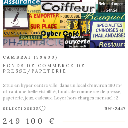
VOIR LE BIEN
CAMBRAI (59400)
FONDS DE COMMERCE DE
PRESSE/PAPETERIE
Situé en hyper centre ville, dans un local d'environ 190 m²
offrant une belle visibilité, fonds de commerce de presse,
papeterie, jeux, cadeaux. Loyer hors charges mensuel : 2
500 € HT. Un beau commerce à développer ! Les
Réf :
3447
SÉLECTIONNER
informations sur les risques auxquels ce bien est exposé
sont disponibles sur le site Géorisques :
249 100 €
www.georisques.gouv.fr. CARTE TRANSACTION NON