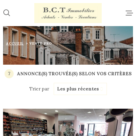
Aller
Aller
Aller
Aller
à
à
au
au
:
la
menu
contenu
recherche
principal
ACCUE
ACCUEIL
VENTE PRO
VENTE
LOCAT
7
ANNONCE(S) TROUVÉE(S) SELON VOS CRITÈRES
Trier par
Les plus récentes
ESTIM
CONTA