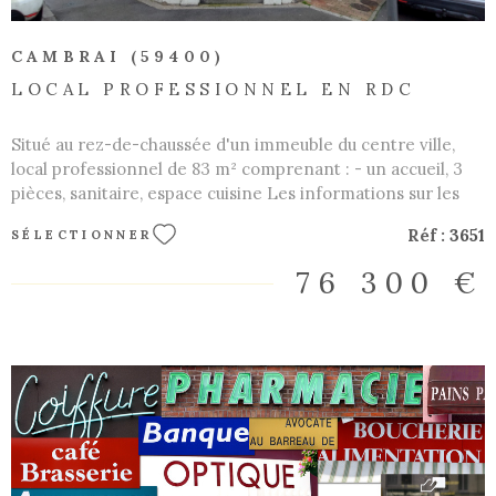
CAMBRAI (59400)
LOCAL PROFESSIONNEL EN RDC
Situé au rez-de-chaussée d'un immeuble du centre ville,
local professionnel de 83 m² comprenant : - un accueil, 3
pièces, sanitaire, espace cuisine Les informations sur les
risques auxquels ce bien est exposé sont disponibles sur le
Réf :
3651
SÉLECTIONNER
site Géorisques : www.georisques.gouv.fr CARTE
TRANSACTION NON DETENTION DE FONDS Les
76 300 €
informations sur les risques auxquels ce bien est exposé
sont disponibles sur le site Géorisques