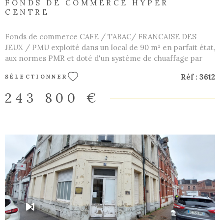
FONDS DE COMMERCE HYPER
CENTRE
Fonds de commerce CAFE / TABAC/ FRANCAISE DES
JEUX / PMU exploité dans un local de 90 m² en parfait état,
aux normes PMR et doté d'un système de chuaffage par
pompe à chaleur avec climatisation. Grande terrasse
Réf :
3612
SÉLECTIONNER
possible durant tout le printemps et l'été. Loyer mensuel
TTC : 1 440 €. Les informations sur les risques auxquels ce
243 800 €
bien est exposé sont disponibles sur le site Géorisques
VOIR LE BIEN