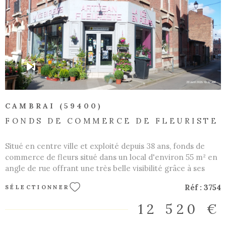
Géorisques
VOIR LE BIEN
CAMBRAI (59400)
FONDS DE COMMERCE DE FLEURISTE
Situé en centre ville et exploité depuis 38 ans, fonds de
commerce de fleurs situé dans un local d'environ 55 m² en
angle de rue offrant une très belle visibilité grâce à ses
longues vitrines. Loyer mensuel : 700 €. Les informations
Réf :
3754
SÉLECTIONNER
sur les risques auxquels ce bien est exposé sont disponibles
sur le site Géorisques : www.georisques.gouv.fr. CARTE
12 520 €
TRANSACTION NON DETENTION DE FONDS Les
informations sur les risques auxquels ce bien est exposé