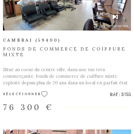
VOIR LE BIEN
CAMBRAI (59400)
FONDS DE COMMERCE DE COIFFURE
MIXTE
Situé au coeur du centre ville, dans une rue très
commerçante, fonds de commerce de coiffure mixte
exploité depuis plus de 20 ans dans un local en parfait état
d'environ 55 m2 offrant des possibilités de développement
Réf :
3755
SÉLECTIONNER
en bien être ou beauté. Loyer mensuel : 800 € / mois Les
informations sur les risques auxquels ce bien est exposé
76 300 €
sont disponibles sur le site Géorisques :
www.georisques.gouv.fr. CARTE TRANSACTION NON
DETENTION DE FONDS Les informations sur les risques
auxquels ce bien est exposé sont disponibles sur le site