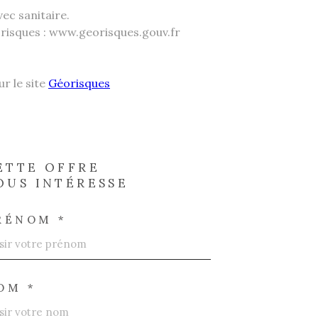
ec sanitaire.
éorisques : www.georisques.gouv.fr
ur le site
Géorisques
ETTE OFFRE
OUS INTÉRESSE
RÉNOM *
OM *