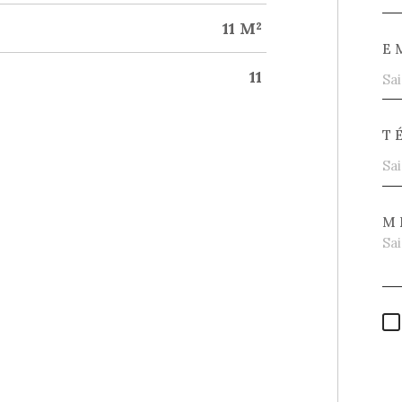
11 M²
E
11
T
M