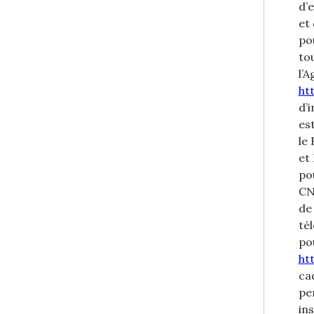
d’
et
po
to
l’
htt
d’i
es
le
et
po
CN
de
tél
pou
ht
ca
pe
in