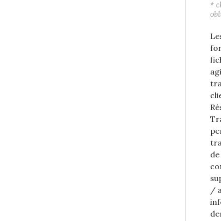
* 
obl
Le
fo
fi
ag
tr
cl
Ré
Tr
pe
tr
de
co
su
/ 
in
des