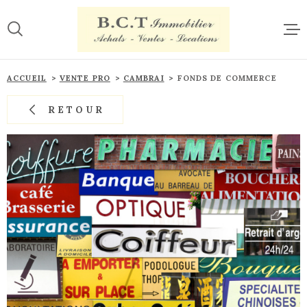
Aller
Aller
Aller
Aller
à
à
au
au
:
la
menu
contenu
recherche
principal
ACCUE
ACCUEIL
VENTE PRO
CAMBRAI
FONDS DE COMMERCE
RETOUR
VENTE
LOCAT
ESTIM
CONTA