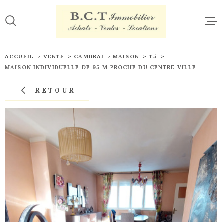
Aller
Aller
Aller
Aller
à
à
au
au
:
la
menu
contenu
recherche
principal
ACCUE
ACCUEIL
VENTE
CAMBRAI
MAISON
T5
MAISON INDIVIDUELLE DE 95 M PROCHE DU CENTRE VILLE
VENTE
RETOUR
LOCAT
ESTIM
CONTA