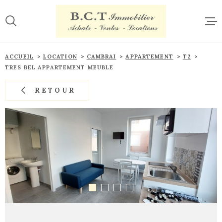
Aller
Aller
Aller
Aller
à
à
au
au
:
la
menu
contenu
recherche
principal
ACCUE
ACCUEIL
LOCATION
CAMBRAI
APPARTEMENT
T2
TRES BEL APPARTEMENT MEUBLE
VENTE
RETOUR
LOCAT
ESTIM
CONTA