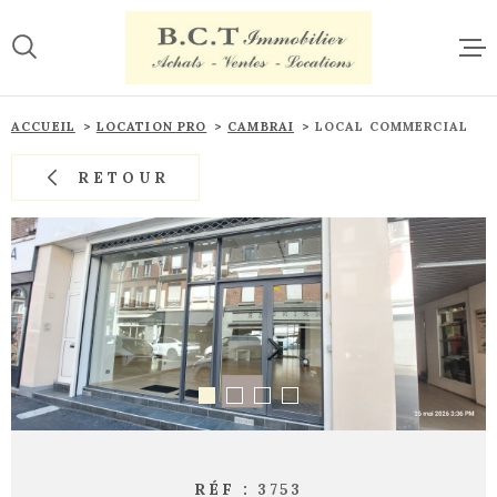
Aller
Aller
Aller
Aller
à
à
au
au
:
la
menu
contenu
recherche
principal
ACCUE
ACCUEIL
LOCATION PRO
CAMBRAI
LOCAL COMMERCIAL
RETOUR
VENTE
LOCAT
ESTIM
CONTA
RÉF :
3753