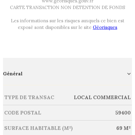
www.georisques.gouv.fr
CARTE TRANSACTION NON DETENTION DE FONDS
Les informations sur les risques auxquels ce bien est
exposé sont disponibles sur le site
Géorisques
Général
Caractérisque
Valeurs
TYPE DE TRANSAC
LOCAL COMMERCIAL
CODE POSTAL
59400
SURFACE HABITABLE (M²)
69 M²