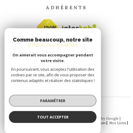
ADHÉRENTS
Comme beaucoup, notre site
utilise les cookies
On aimerait vous accompagner pendant
votre visite.
En poursuivant, vous acceptez l'utilisation des
cookies par ce site, afin de vous proposer des
contenus adaptés et réaliser des statistiques !
PARAMÉTRER
TOUT ACCEPTER
© 2026 | Tous droits réservés | Traduction powered by Google |
Nos Honoraires
Plan Du Site
Mentions Légales
Admin
Nos Liens
RGPD
Politique RGPD
Cookies